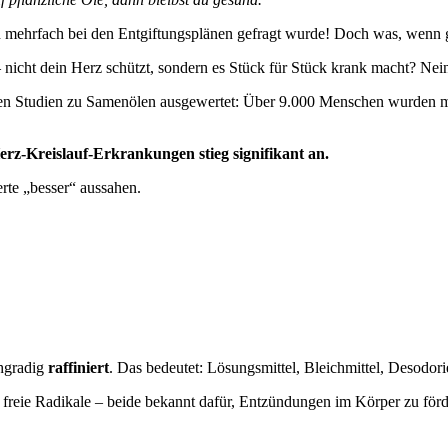
ich mehrfach bei den Entgiftungsplänen gefragt wurde! Doch was, wenn 
icht dein Herz schützt, sondern es Stück für Stück krank macht? Nein
ten Studien zu Samenölen ausgewertet: Über 9.000 Menschen wurden m
Herz-Kreislauf-Erkrankungen stieg signifikant an.
rte „besser“ aussahen.
chgradig
raffiniert
. Das bedeutet: Lösungsmittel, Bleichmittel, Desodor
d freie Radikale – beide bekannt dafür, Entzündungen im Körper zu fö