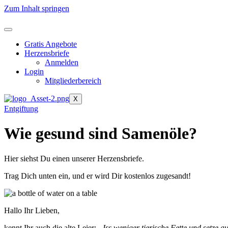
Zum Inhalt springen
Gratis Angebote
Herzensbriefe
Anmelden
Login
Mitgliederbereich
X
Entgiftung
Wie gesund sind Samenöle?
Hier siehst Du einen unserer Herzensbriefe.
Trag Dich unten ein, und er wird Dir kostenlos zugesandt!
Hallo Ihr Lieben,
kennt Ihr auch die alte Leier:
„Iss weniger tierische Fette und setze a