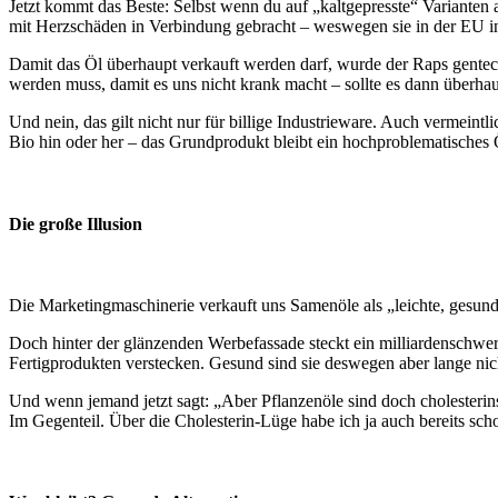
Jetzt kommt das Beste: Selbst wenn du auf „kaltgepresste“ Varianten au
mit Herzschäden in Verbindung gebracht – weswegen sie in der EU in
Damit das Öl überhaupt verkauft werden darf, wurde der Raps gentech
werden muss, damit es uns nicht krank macht – sollte es dann überha
Und nein, das gilt nicht nur für billige Industrieware. Auch vermeint
Bio hin oder her – das Grundprodukt bleibt ein hochproblematisches 
Die große Illusion
Die Marketingmaschinerie verkauft uns Samenöle als „leichte, gesunde
Doch hinter der glänzenden Werbefassade steckt ein milliardenschweres 
Fertigprodukten verstecken. Gesund sind sie deswegen aber lange nic
Und wenn jemand jetzt sagt: „Aber Pflanzenöle sind doch cholesterin
Im Gegenteil. Über die Cholesterin-Lüge habe ich ja auch bereits scho