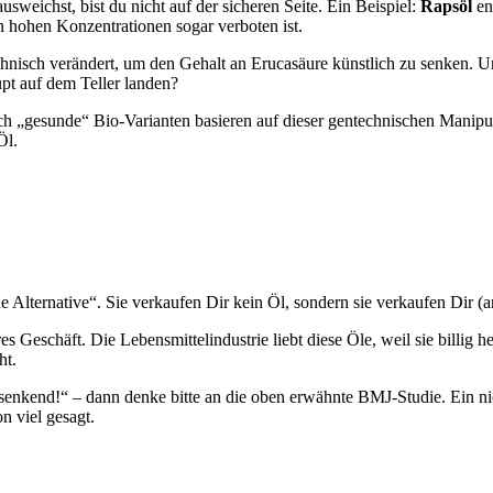
sweichst, bist du nicht auf der sicheren Seite. Ein Beispiel:
Rapsöl
en
 hohen Konzentrationen sogar verboten ist.
nisch verändert, um den Gehalt an Erucasäure künstlich zu senken. Un
upt auf dem Teller landen?
lich „gesunde“ Bio-Varianten basieren auf dieser gentechnischen Manipul
Öl.
 Alternative“. Sie verkaufen Dir kein Öl, sondern sie verkaufen Dir (
Geschäft. Die Lebensmittelindustrie liebt diese Öle, weil sie billig her
ht.
senkend!“ – dann denke bitte an die oben erwähnte BMJ-Studie. Ein nie
n viel gesagt.