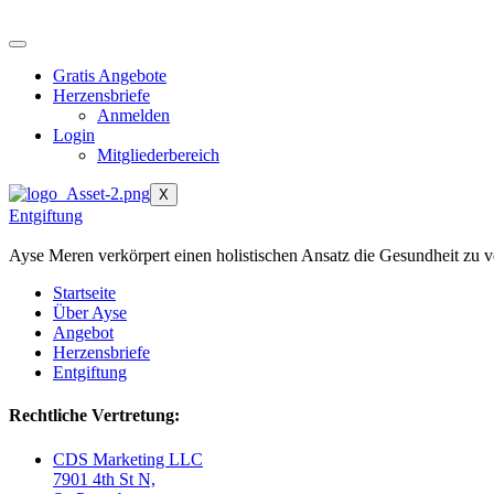
Zum
Inhalt
springen
Gratis Angebote
Herzensbriefe
Anmelden
Login
Mitgliederbereich
X
Entgiftung
Ayse Meren verkörpert einen holistischen Ansatz die Gesundheit zu v
Startseite
Über Ayse
Angebot
Herzensbriefe
Entgiftung
Rechtliche Vertretung:
CDS Marketing LLC
7901 4th St N,