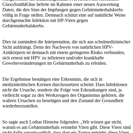
GlaxoSmithKline lieferte im Rahmen einer neuen Auswertung
Daten, die den Sinn der Impfungen gegen Gebärmutterhalskrebs
völlig in Frage stellen. Demnach schützt eine auf natürliche Weise
durchgemachte Infektion mit HP-Viren gegen
Gebärmutterhalskrebs.
Dies ist zumindest die Interpretation, die sich aus schulmedizinischer
Sicht aufdrängt. Denn der Nachweis von natürlichen HPV-
Antikörpern ist demnach mit einem geringeren Risiko verbunden,
sich erneut mit HPV zu infizieren und/oder krankhafte
Gewebeveränderungen im Gebärmutterhals zu erleiden.
Die Ergebnisse bestätigen eine Erkenntnis, die sich in
medizinkritischen Kreisen durchzusetzen scheint: Dass Infektionen
nicht die Ursache, sondern die Folge von Erkrankungen sind, ja
vielleicht sogar zu den Werkzeugen des Organismus gehören, die
wahren Ursachen zu beseitigen und den Zustand der Gesundheit
wiederherzustellen.
So sagte auch Lothar Hirneise folgendes: „Wir wissen gar nicht,
warum es am Gebärmutterhals vermehrt Viren gibt. Diese Viren sind
nicht dafür verantwortlich, dass dort ein Tumor entsteht; diese Viren