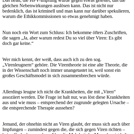
Das heißt, die HPV-Impfung wurde gegen etwas getestet, das die
gleichen Nebenwirkungen auslösen kann. Das ist nicht nur
bedenklich, das ist kriminell und man kann nur darüber spekulieren,
warum die Ethikkommissionen so etwas genehmigt haben.
Nun noch ein Wort zum Schluss: Ich bekomme öfters Zuschriften,
die sagen „Ja, aber warum redest Du so viel über Viren: Es gibt
doch gar keine.“
Wer mich kennt, der weiß, dass auch ich zu den sog.
„Virenleugnern“ gehöre. Die Virentheorie ist eine alte Theorie, die
in der Wissenschaft noch immer unangetastet ist, weil sonst ein
großes Geschäftsmodel in sich zusammenbrechen würde.
Allerdings leugne ich nicht die Krankheiten, die mit „Viren“
assoziiert werden. Die Frage ist halt nur, was löst diese Krankheiten
aus und wie muss – entsprechend der zugrunde gelegten Ursache –
die entsprechende Therapie aussehen?
Jemand, der ohnehin nicht an Viren glaubt, der muss sich auch über
Impfungen – zumindest gegen die, die sich gegen Viren richten –