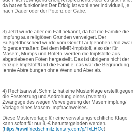
da hat es funktioniert.
Der Erfolg ist wohl eher individuell, je
nach Dauer oder der Potenz der Gabe.
3) Jetzt wurde aber ein Fall bekannt, da hat die Familie die
Impfung aus religiösen Gründen verweigert. Der
Bußgeldbescheid wurde vom Gericht aufgehoben.
Und zwar
folgendermaßen: Bei dem MMR-Impfstoff, also der für
Masern, Mumps und Röteln, werden die Impfstoffe aus
abgetriebenen Föten hergestellt. Das ist übrigens nicht der
einzige Impfstoff!
Und die Familie, das war die Begründung,
lehnte Abtreibungen ohne Wenn und Aber ab.
4) Rechtsanwalt Schmitz hat eine Musterklage erstellt gegen
die Festsetzung und Androhung eines (zweiten)
Zwangsgeldes wegen Verweigerung der Masernimpfung/
Vorlage eines Masern-Impfnachweises.
Diese Mustervorlage für eine verwaltungsrechtliche Klage
kann sofort für nur 8,-€ heruntergeladen werden.
(
https://rawilfriedschmitz.tentary.com/p/TxLHOc
)