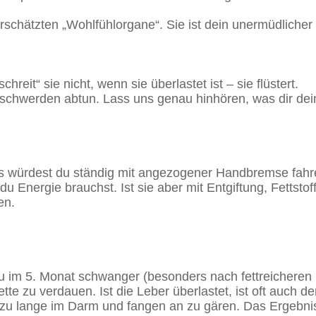
rschätzten „Wohlfühlorgane“. Sie ist dein unermüdlicher
eit“ sie nicht, wenn sie überlastet ist – sie flüstert.
sbeschwerden abtun. Lass uns genau hinhören, was dir dein
s würdest du ständig mit angezogener Handbremse fahren
 du Energie brauchst. Ist sie aber mit Entgiftung, Fetts
en.
 im 5. Monat schwanger (besonders nach fettreicheren Ma
ette zu verdauen. Ist die Leber überlastet, ist oft auch de
en zu lange im Darm und fangen an zu gären. Das Ergebn