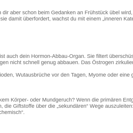
 dir aber schon beim Gedanken an Frühstück übel wird, i
t sie damit überfordert, wachst du mit einem „inneren Kat
r ist auch dein Hormon-Abbau-Organ. Sie filtert übersc
ogen nicht schnell genug abbauen. Das Östrogen zirkulie
rioden, Wutausbrüche vor den Tagen, Myome oder eine g
starkem Körper- oder Mundgeruch? Wenn die primären Ent
, die Giftstoffe über die „sekundären“ Wege auszuleite
„chemisch“.