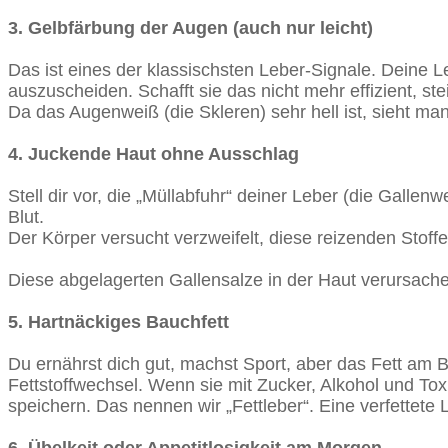
3. Gelbfärbung der Augen (auch nur leicht)
Das ist eines der klassischsten Leber-Signale. Deine Le
auszuscheiden. Schafft sie das nicht mehr effizient, stei
Da das Augenweiß (die Skleren) sehr hell ist, sieht man
4. Juckende Haut ohne Ausschlag
Stell dir vor, die „Müllabfuhr“ deiner Leber (die Gallen
Blut.
Der Körper versucht verzweifelt, diese reizenden Stof
Diese abgelagerten Gallensalze in der Haut verursachen
5. Hartnäckiges Bauchfett
Du ernährst dich gut, machst Sport, aber das Fett am B
Fettstoffwechsel. Wenn sie mit Zucker, Alkohol und Tox
speichern. Das nennen wir „Fettleber“. Eine verfettete 
6. Übelkeit oder Appetitlosigkeit am Morgen